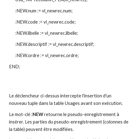
:NEW.num := vl_newrec.num;
:NEW.code := vl_newrec.code;
:NEW.libelle := vl_newrec.libelle;
:NEW.descriptif := vl_newrec.descriptif;
:NEW.ordre := vl_newrec.ordre;
END;
Le déclencheur ci-dessus intercepte l'insertion d'un 
nouveau tuple dans la table Usages avant son exécution.
Le mot-clé
 :NEW
 retourne le pseudo-enregistrement à 
insérer. Les parties du pseudo-enregistrement (colonnes de 
la table) peuvent être modifiées.