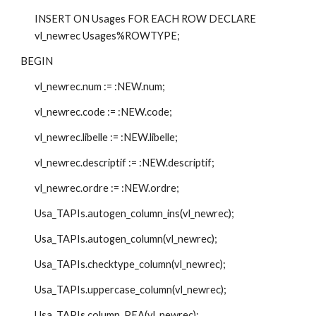
INSERT ON Usages FOR EACH ROW DECLARE 
vl_newrec Usages%ROWTYPE;
BEGIN
vl_newrec.num := :NEW.num;
vl_newrec.code := :NEW.code;
vl_newrec.libelle := :NEW.libelle;
vl_newrec.descriptif := :NEW.descriptif;
vl_newrec.ordre := :NEW.ordre;
Usa_TAPIs.autogen_column_ins(vl_newrec);
Usa_TAPIs.autogen_column(vl_newrec);
Usa_TAPIs.checktype_column(vl_newrec);
Usa_TAPIs.uppercase_column(vl_newrec);
Usa_TAPIs.column_PEA(vl_newrec);