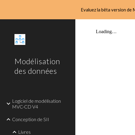
Evaluez la bêta version de M
Sk
Modélisation
des données
Logiciel de modélisation
MVC-CD V4
Conception de SII
Livres