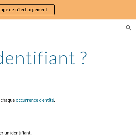
age de téléchargement
ion
entifiant ?
r chaque 
occurrence d'entité
. 
 un identifiant.