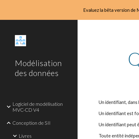
Evaluez la bêta version de M
Sk
Q
Modélisation
des données
Un identifiant, dans 
Logiciel de modélisation
MVC-CD V4
Un identifiant est f
Conception de SII
Un identifiant peut 
Livres
Toute entité indépe