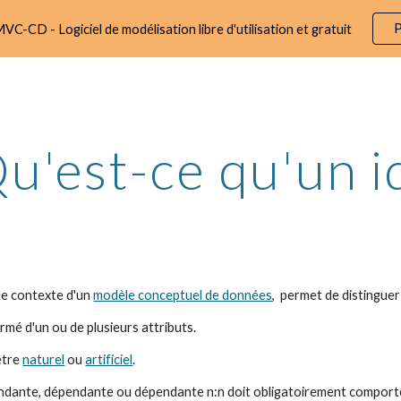
P
VC-CD - Logiciel de modélisation libre d'utilisation et gratuit
ip to main content
Skip to navigat
u'est-ce qu'un id
le contexte d'un 
modèle conceptuel de données
,  permet de distingue
ormé d'un ou de plusieurs attributs.
être 
naturel
 ou 
artificiel
.
ndante, dépendante ou dépendante n:n doit obligatoirement comporter