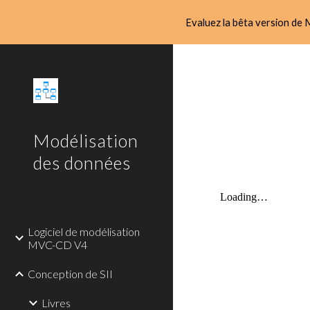
Evaluez la bêta version de M
Sk
Modélisation
des données
Logiciel de modélisation
MVC-CD V4
Conception de SII
Livres