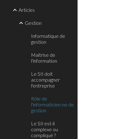
Articles
Gestion
Informatique de
gestion
Maitrise de
l'information
Le SII doit
accompagner
l'entreprise
Rôle de
l'informaticien-ne de
gestion
Le SII est-il
complexe ou
compliqué ?