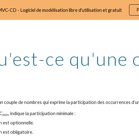
P
VC-CD - Logiciel de modélisation libre d'utilisation et gratuit
ip to main content
Skip to navigat
'est-ce qu'une c
un couple de nombres qui exprime la participation des occurrences d’un
 C
, indique la participation minimale :
min
on est optionnelle.
on est obligatoire.