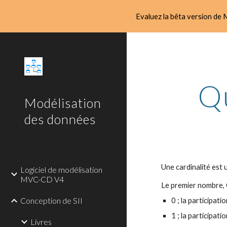
Evaluez la bêta version de M
Sk
Qu
Modélisation
des données
Une cardinalité est 
Logiciel de modélisation
MVC-CD V4
Le premier nombre,
Conception de SII
0 ; la participati
1 ; la participati
Livres