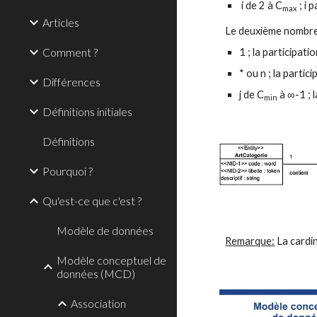
 i de 2 à C
 ; i
max
Articles
Le deuxième nombre
Comment ?
1 ; la participati
* ou n ; la partic
Différences
j de C
 à ∞-1 ; 
min
Définitions initiales
Définitions
Pourquoi ?
Qu'est-ce que c'est ?
Modèle de données
Remarque:
 La cardi
Modèle conceptuel de
données (MCD)
Association